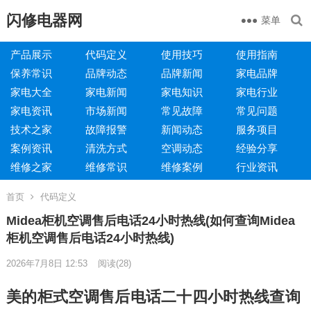
闪修电器网
菜单
产品展示
代码定义
使用技巧
使用指南
保养常识
品牌动态
品牌新闻
家电品牌
家电大全
家电新闻
家电知识
家电行业
家电资讯
市场新闻
常见故障
常见问题
技术之家
故障报警
新闻动态
服务项目
案例资讯
清洗方式
空调动态
经验分享
维修之家
维修常识
维修案例
行业资讯
首页
代码定义
Midea柜机空调售后电话24小时热线(如何查询Midea
柜机空调售后电话24小时热线)
2026年7月8日 12:53
阅读
(28)
美的柜式空调售后电话二十四小时热线查询