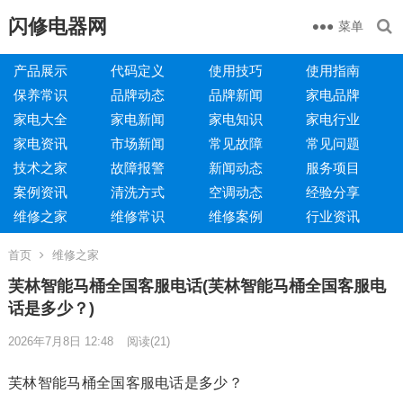
闪修电器网
菜单
产品展示
代码定义
使用技巧
使用指南
保养常识
品牌动态
品牌新闻
家电品牌
家电大全
家电新闻
家电知识
家电行业
家电资讯
市场新闻
常见故障
常见问题
技术之家
故障报警
新闻动态
服务项目
案例资讯
清洗方式
空调动态
经验分享
维修之家
维修常识
维修案例
行业资讯
首页
维修之家
芙林智能马桶全国客服电话(芙林智能马桶全国客服电
话是多少？)
2026年7月8日 12:48
阅读
(21)
芙林智能马桶全国客服电话是多少？