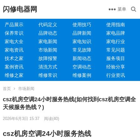
闪修电器网
菜单
产品展示
代码定义
使用技巧
使用指南
保养常识
品牌动态
品牌新闻
家电品牌
家电大全
家电新闻
家电知识
家电行业
家电资讯
市场新闻
常见故障
常见问题
技术之家
故障报警
新闻动态
服务项目
案例资讯
清洗方式
空调动态
经验分享
维修之家
维修常识
维修案例
行业资讯
首页
市场新闻
csz机房空调24小时服务热线(如何找到csz机房空调全
天候服务热线？)
2026年6月3日 15:37
阅读
(40)
csz机房空调24小时服务热线