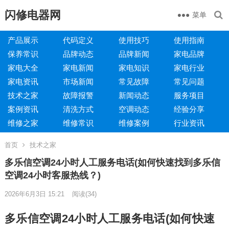
闪修电器网
菜单
产品展示
代码定义
使用技巧
使用指南
保养常识
品牌动态
品牌新闻
家电品牌
家电大全
家电新闻
家电知识
家电行业
家电资讯
市场新闻
常见故障
常见问题
技术之家
故障报警
新闻动态
服务项目
案例资讯
清洗方式
空调动态
经验分享
维修之家
维修常识
维修案例
行业资讯
首页
技术之家
多乐信空调24小时人工服务电话(如何快速找到多乐信
空调24小时客服热线？)
2026年6月3日 15:21
阅读
(34)
多乐信空调24小时人工服务电话(如何快速