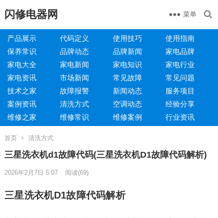
闪修电器网
菜单
产品展示
代码定义
使用技巧
使用指南
保养常识
品牌动态
品牌新闻
家电品牌
家电大全
家电新闻
家电知识
家电行业
家电资讯
市场新闻
常见故障
常见问题
技术之家
故障报警
新闻动态
服务项目
案例资讯
清洗方式
空调动态
经验分享
维修之家
维修常识
维修案例
行业资讯
首页
清洗方式
三星洗衣机d1故障代码(三星洗衣机D1故障代码解析)
2026年2月7日 5:07
阅读
(69)
三星洗衣机D1故障代码解析