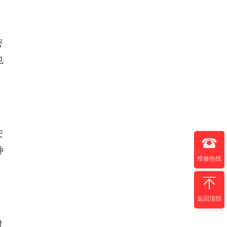
密
也
安
种
维修热线
返回顶部
时