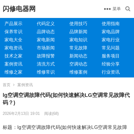
闪修电器网
菜单
产品展示
代码定义
使用技巧
使用指南
保养常识
品牌动态
品牌新闻
家电品牌
家电大全
家电新闻
家电知识
家电行业
家电资讯
市场新闻
常见故障
常见问题
技术之家
故障报警
新闻动态
服务项目
案例资讯
清洗方式
空调动态
经验分享
维修之家
维修常识
维修案例
行业资讯
首页
案例资讯
lg空调空调故障代码(如何快速解决LG空调常见故障代
码？)
2026年2月13日 19:01
阅读
(68)
标题：lg空调空调故障代码(如何快速解决LG空调常见故障