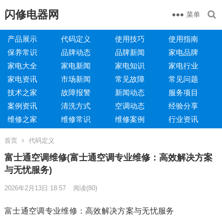
闪修电器网
菜单
产品展示
代码定义
使用技巧
使用指南
保养常识
品牌动态
品牌新闻
家电品牌
家电大全
家电新闻
家电知识
家电行业
家电资讯
市场新闻
常见故障
常见问题
技术之家
故障报警
新闻动态
服务项目
案例资讯
清洗方式
空调动态
经验分享
维修之家
维修常识
维修案例
行业资讯
首页
代码定义
富士通空调维修(富士通空调专业维修：高效解决方案
与无忧服务)
2026年2月13日 18:57
阅读
(80)
富士通空调专业维修：高效解决方案与无忧服务