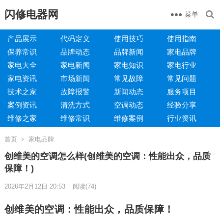
闪修电器网
菜单
产品展示
代码定义
使用技巧
使用指南
保养常识
品牌动态
品牌新闻
家电品牌
家电大全
家电新闻
家电知识
家电行业
家电资讯
市场新闻
常见故障
常见问题
技术之家
故障报警
新闻动态
服务项目
案例资讯
清洗方式
空调动态
经验分享
维修之家
维修常识
维修案例
行业资讯
首页
家电品牌
创维美的空调怎么样(创维美的空调：性能出众，品质
保障！)
2026年2月12日 20:53
阅读
(74)
创维美的空调：性能出众，品质保障！