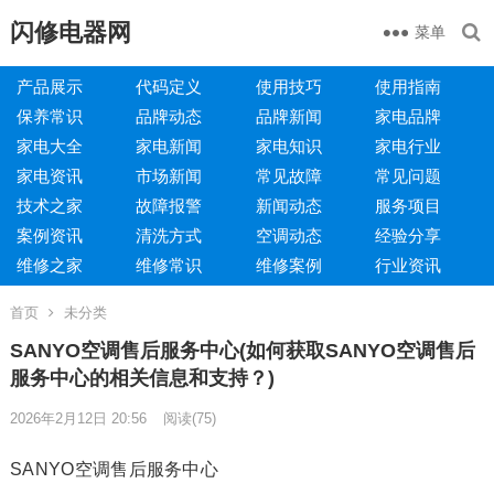
闪修电器网
菜单
产品展示
代码定义
使用技巧
使用指南
保养常识
品牌动态
品牌新闻
家电品牌
家电大全
家电新闻
家电知识
家电行业
家电资讯
市场新闻
常见故障
常见问题
技术之家
故障报警
新闻动态
服务项目
案例资讯
清洗方式
空调动态
经验分享
维修之家
维修常识
维修案例
行业资讯
首页
未分类
SANYO空调售后服务中心(如何获取SANYO空调售后
服务中心的相关信息和支持？)
2026年2月12日 20:56
阅读
(75)
SANYO空调售后服务中心