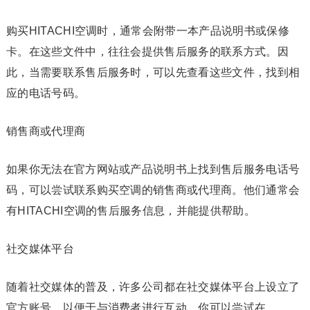
购买HITACHI空调时，通常会附带一本产品说明书或保修
卡。在这些文件中，往往会提供售后服务的联系方式。因
此，当需要联系售后服务时，可以先查看这些文件，找到相
应的电话号码。
销售商或代理商
如果你无法在官方网站或产品说明书上找到售后服务电话号
码，可以尝试联系购买空调的销售商或代理商。他们通常会
有HITACHI空调的售后服务信息，并能提供帮助。
社交媒体平台
随着社交媒体的普及，许多公司都在社交媒体平台上设立了
官方账号，以便于与消费者进行互动。你可以尝试在