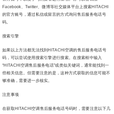
Facebook、Twitter、微博等社交媒体平台上搜索HITACHI
的官方账号，通过私信或留言的方式询问售后服务电话号
码。
搜索引擎
如果以上方法都无法找到HITACHI空调的售后服务电话号
码，可以尝试使用搜索引擎进行搜索。在搜索框中输入
“HITACHI空调售后服务电话”或类似关键词，通常能找到一
些相关信息。但需要注意的是，这种方式获取的信息可能不
够准确，需要进一步核实。
注意事项
在获取HITACHI空调售后服务电话号码时，需要注意以下几