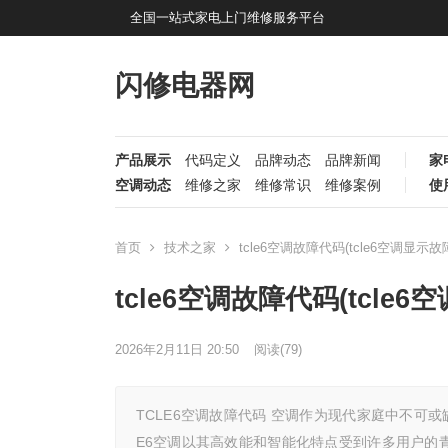
全国一站式家电上门维修服务平台
闪修电器网
产品展示
代码定义
品牌动态
品牌新闻
家
空调动态
维修之家
维修常识
维修案例
使
首页
技术之家
tcle6空调故障代码(tcle6空调显示
tcle6空调故障代码(tcl
2026年2月11日 20:50
阅读
(79)
TCLE6空调故障代码 空调作为现代家庭中不可
E6空调以其高效能和智能化特点受到许多用户的