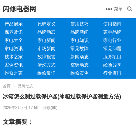
闪修电器网
菜单
产品展示
代码定义
使用技巧
使用指南
保养常识
品牌动态
品牌新闻
家电品牌
家电大全
家电新闻
家电知识
家电行业
家电资讯
市场新闻
常见故障
常见问题
技术之家
故障报警
新闻动态
服务项目
案例资讯
清洗方式
空调动态
经验分享
维修之家
维修常识
维修案例
行业资讯
首页
品牌动态
冰箱怎么测过载保护器(冰箱过载保护器测量方法)
2026年2月7日 17:59
阅读
(69)
文章摘要：