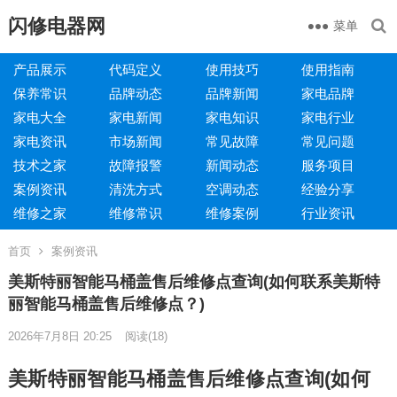
闪修电器网
菜单
产品展示
代码定义
使用技巧
使用指南
保养常识
品牌动态
品牌新闻
家电品牌
家电大全
家电新闻
家电知识
家电行业
家电资讯
市场新闻
常见故障
常见问题
技术之家
故障报警
新闻动态
服务项目
案例资讯
清洗方式
空调动态
经验分享
维修之家
维修常识
维修案例
行业资讯
首页
案例资讯
美斯特丽智能马桶盖售后维修点查询(如何联系美斯特
丽智能马桶盖售后维修点？)
2026年7月8日 20:25
阅读
(18)
美斯特丽智能马桶盖售后维修点查询(如何