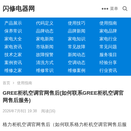
闪修电器网
菜单
产品展示
代码定义
使用技巧
使用指南
保养常识
品牌动态
品牌新闻
家电品牌
家电大全
家电新闻
家电知识
家电行业
家电资讯
市场新闻
常见故障
常见问题
技术之家
故障报警
新闻动态
服务项目
案例资讯
清洗方式
空调动态
经验分享
维修之家
维修常识
维修案例
行业资讯
首页
使用指南
GREE柜机空调官网售后(如何联系GREE柜机空调官
网售后服务)
2026年7月8日 19:38
阅读
(16)
格力柜机空调官网售后（如何联系格力柜机空调官网售后服