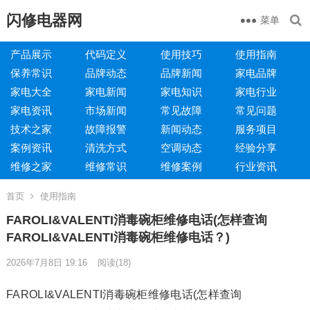
闪修电器网
菜单
产品展示
代码定义
使用技巧
使用指南
保养常识
品牌动态
品牌新闻
家电品牌
家电大全
家电新闻
家电知识
家电行业
家电资讯
市场新闻
常见故障
常见问题
技术之家
故障报警
新闻动态
服务项目
案例资讯
清洗方式
空调动态
经验分享
维修之家
维修常识
维修案例
行业资讯
首页
使用指南
FAROLI&VALENTI消毒碗柜维修电话(怎样查询
FAROLI&VALENTI消毒碗柜维修电话？)
2026年7月8日 19:16
阅读
(18)
FAROLI&VALENTI消毒碗柜维修电话(怎样查询