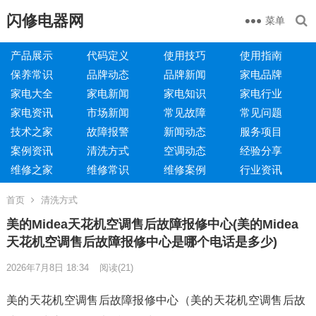
闪修电器网
菜单
产品展示
代码定义
使用技巧
使用指南
保养常识
品牌动态
品牌新闻
家电品牌
家电大全
家电新闻
家电知识
家电行业
家电资讯
市场新闻
常见故障
常见问题
技术之家
故障报警
新闻动态
服务项目
案例资讯
清洗方式
空调动态
经验分享
维修之家
维修常识
维修案例
行业资讯
首页
清洗方式
美的Midea天花机空调售后故障报修中心(美的Midea
天花机空调售后故障报修中心是哪个电话是多少)
2026年7月8日 18:34
阅读
(21)
美的天花机空调售后故障报修中心（美的天花机空调售后故