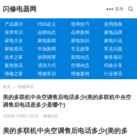
闪修电器网
菜单
产品展示
代码定义
使用技巧
使用指南
保养常识
品牌动态
品牌新闻
家电品牌
家电大全
家电新闻
家电知识
家电行业
家电资讯
市场新闻
常见故障
常见问题
技术之家
故障报警
新闻动态
服务项目
案例资讯
清洗方式
空调动态
经验分享
维修之家
维修常识
维修案例
行业资讯
首页
维修常识
美的多联机中央空调售后电话多少(美的多联机中央空
调售后电话是多少是哪个)
2026年7月8日 18:23
阅读
(19)
美的多联机中央空调售后电话多少(美的多