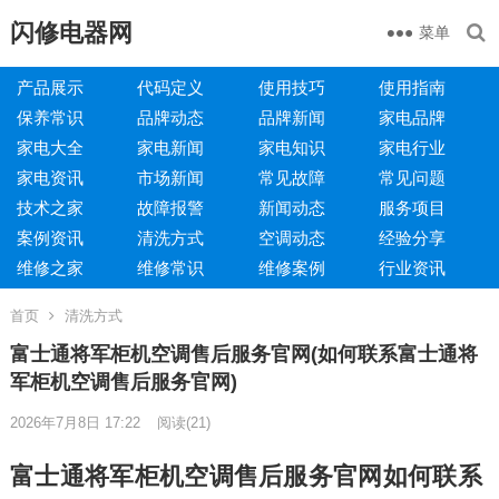
闪修电器网
菜单
产品展示
代码定义
使用技巧
使用指南
保养常识
品牌动态
品牌新闻
家电品牌
家电大全
家电新闻
家电知识
家电行业
家电资讯
市场新闻
常见故障
常见问题
技术之家
故障报警
新闻动态
服务项目
案例资讯
清洗方式
空调动态
经验分享
维修之家
维修常识
维修案例
行业资讯
首页
清洗方式
富士通将军柜机空调售后服务官网(如何联系富士通将
军柜机空调售后服务官网)
2026年7月8日 17:22
阅读
(21)
富士通将军柜机空调售后服务官网如何联系