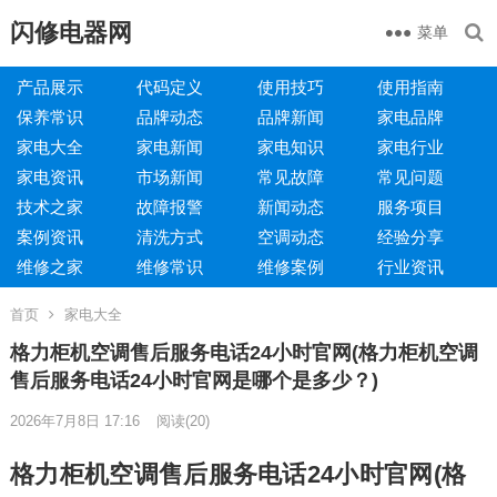
闪修电器网
菜单
产品展示
代码定义
使用技巧
使用指南
保养常识
品牌动态
品牌新闻
家电品牌
家电大全
家电新闻
家电知识
家电行业
家电资讯
市场新闻
常见故障
常见问题
技术之家
故障报警
新闻动态
服务项目
案例资讯
清洗方式
空调动态
经验分享
维修之家
维修常识
维修案例
行业资讯
首页
家电大全
格力柜机空调售后服务电话24小时官网(格力柜机空调
售后服务电话24小时官网是哪个是多少？)
2026年7月8日 17:16
阅读
(20)
格力柜机空调售后服务电话24小时官网(格