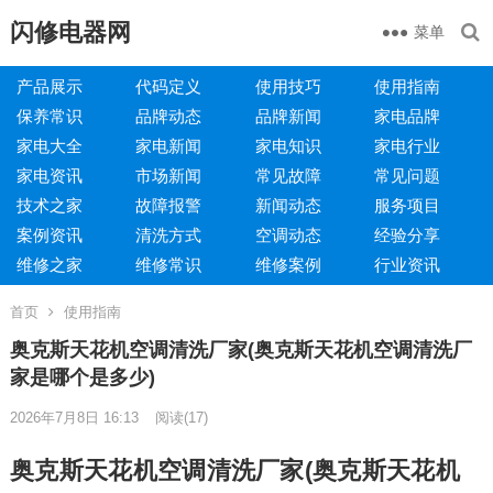
闪修电器网
菜单
产品展示
代码定义
使用技巧
使用指南
保养常识
品牌动态
品牌新闻
家电品牌
家电大全
家电新闻
家电知识
家电行业
家电资讯
市场新闻
常见故障
常见问题
技术之家
故障报警
新闻动态
服务项目
案例资讯
清洗方式
空调动态
经验分享
维修之家
维修常识
维修案例
行业资讯
首页
使用指南
奥克斯天花机空调清洗厂家(奥克斯天花机空调清洗厂
家是哪个是多少)
2026年7月8日 16:13
阅读
(17)
奥克斯天花机空调清洗厂家(奥克斯天花机