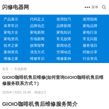
闪修电器网
菜单
产品展示
代码定义
使用技巧
使用指南
保养常识
品牌动态
品牌新闻
家电品牌
家电大全
家电新闻
家电知识
家电行业
家电资讯
市场新闻
常见故障
常见问题
技术之家
故障报警
新闻动态
服务项目
案例资讯
清洗方式
空调动态
经验分享
维修之家
维修常识
维修案例
行业资讯
首页
市场新闻
GIOIO咖啡机售后维修(如何查询GIOIO咖啡机售后维
修服务联系方式？)
2026年7月8日 15:49
阅读
(17)
GIOIO咖啡机售后维修服务简介