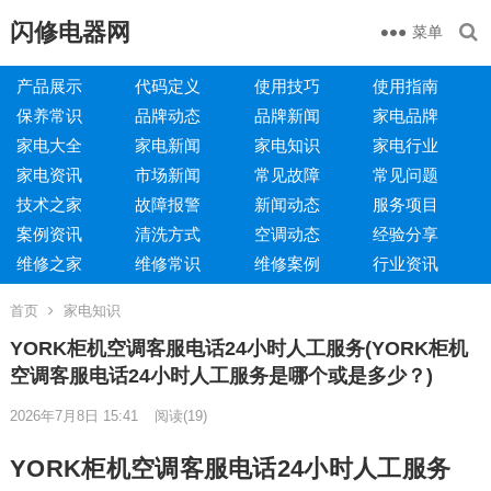
闪修电器网
菜单
产品展示
代码定义
使用技巧
使用指南
保养常识
品牌动态
品牌新闻
家电品牌
家电大全
家电新闻
家电知识
家电行业
家电资讯
市场新闻
常见故障
常见问题
技术之家
故障报警
新闻动态
服务项目
案例资讯
清洗方式
空调动态
经验分享
维修之家
维修常识
维修案例
行业资讯
首页
家电知识
YORK柜机空调客服电话24小时人工服务(YORK柜机
空调客服电话24小时人工服务是哪个或是多少？)
2026年7月8日 15:41
阅读
(19)
YORK柜机空调客服电话24小时人工服务