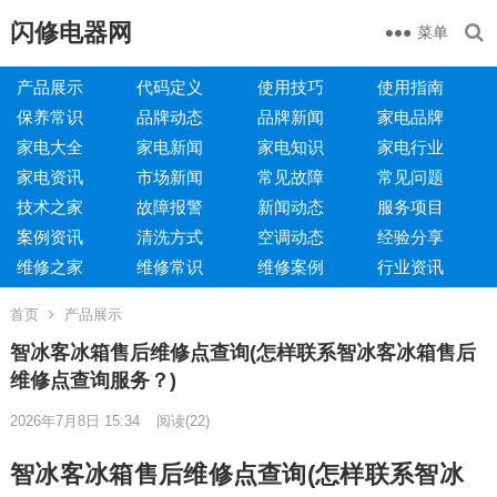
闪修电器网
菜单
产品展示
代码定义
使用技巧
使用指南
保养常识
品牌动态
品牌新闻
家电品牌
家电大全
家电新闻
家电知识
家电行业
家电资讯
市场新闻
常见故障
常见问题
技术之家
故障报警
新闻动态
服务项目
案例资讯
清洗方式
空调动态
经验分享
维修之家
维修常识
维修案例
行业资讯
首页
产品展示
智冰客冰箱售后维修点查询(怎样联系智冰客冰箱售后
维修点查询服务？)
2026年7月8日 15:34
阅读
(22)
智冰客冰箱售后维修点查询(怎样联系智冰