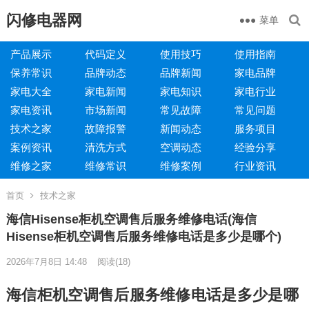
闪修电器网
菜单
产品展示
代码定义
使用技巧
使用指南
保养常识
品牌动态
品牌新闻
家电品牌
家电大全
家电新闻
家电知识
家电行业
家电资讯
市场新闻
常见故障
常见问题
技术之家
故障报警
新闻动态
服务项目
案例资讯
清洗方式
空调动态
经验分享
维修之家
维修常识
维修案例
行业资讯
首页
技术之家
海信Hisense柜机空调售后服务维修电话(海信
Hisense柜机空调售后服务维修电话是多少是哪个)
2026年7月8日 14:48
阅读
(18)
海信柜机空调售后服务维修电话是多少是哪