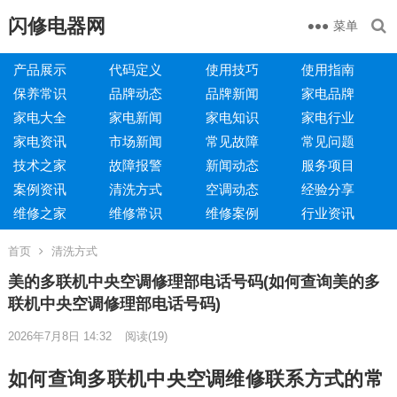
闪修电器网
菜单
产品展示
代码定义
使用技巧
使用指南
保养常识
品牌动态
品牌新闻
家电品牌
家电大全
家电新闻
家电知识
家电行业
家电资讯
市场新闻
常见故障
常见问题
技术之家
故障报警
新闻动态
服务项目
案例资讯
清洗方式
空调动态
经验分享
维修之家
维修常识
维修案例
行业资讯
首页
清洗方式
美的多联机中央空调修理部电话号码(如何查询美的多
联机中央空调修理部电话号码)
2026年7月8日 14:32
阅读
(19)
如何查询多联机中央空调维修联系方式的常