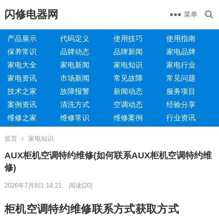
闪修电器网
菜单
产品展示
代码定义
使用技巧
使用指南
保养常识
品牌动态
品牌新闻
家电品牌
家电大全
家电新闻
家电知识
家电行业
家电资讯
市场新闻
常见故障
常见问题
技术之家
故障报警
新闻动态
服务项目
案例资讯
清洗方式
空调动态
经验分享
维修之家
维修常识
维修案例
行业资讯
首页
家电知识
AUX柜机空调特约维修(如何联系AUX柜机空调特约维
修)
2026年7月8日 14:21
阅读
(20)
柜机空调特约维修联系方式获取方式