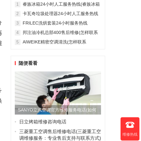
雅列顿机房空调售后服务电...
睿族冰箱24小时人工服务热线(睿族冰箱
1
24小时人工服务热线是多少？)
卡瓦奇垃圾处理器24小时人工服务热线
2
(卡瓦奇垃圾处理器24小时人工服务热线
分
FRILEC洗烘套装24小时服务热线
3
是多少？)
(FRILEC洗烘套装24小时服务热线是多
再
邦注油冷机总部400售后维修(怎样联系
4
少？)
邦注油冷机总部的400售后维修服务？)
AIWEIKE精密空调清洗(怎样联系
5
维
AIWEIKE精密空调清洗服务？)
随便看看
务
换
SANYO立式空调官方维修服务电话(如何
联系SANYO立式空...
日立烤箱维修咨询电话
三菱重工空调售后维修电话(三菱重工空
维修热线
调维修服务：专业售后支持与联系方式)