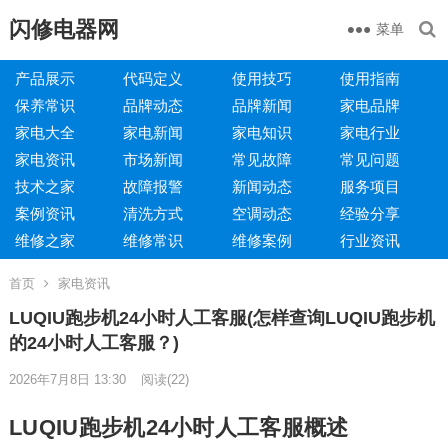
闪修电器网
菜单
产品展示
代码定义
使用技巧
使用指南
保养常识
品牌动态
品牌新闻
家电品牌
家电大全
家电新闻
家电知识
家电行业
家电资讯
市场新闻
常见故障
常见问题
技术之家
故障报警
新闻动态
服务项目
案例资讯
清洗方式
空调动态
经验分享
维修之家
维修常识
维修案例
行业资讯
首页
家电资讯
LUQIU跑步机24小时人工客服(怎样查询LUQIU跑步机
的24小时人工客服？)
2026年7月8日 13:30
阅读
(22)
LUQIU跑步机24小时人工客服概述