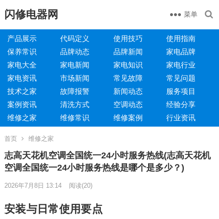
闪修电器网
菜单
产品展示
代码定义
使用技巧
使用指南
保养常识
品牌动态
品牌新闻
家电品牌
家电大全
家电新闻
家电知识
家电行业
家电资讯
市场新闻
常见故障
常见问题
技术之家
故障报警
新闻动态
服务项目
案例资讯
清洗方式
空调动态
经验分享
维修之家
维修常识
维修案例
行业资讯
首页
维修之家
志高天花机空调全国统一24小时服务热线(志高天花机
空调全国统一24小时服务热线是哪个是多少？)
2026年7月8日 13:14
阅读
(20)
安装与日常使用要点