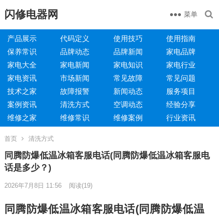
闪修电器网
菜单
产品展示
代码定义
使用技巧
使用指南
保养常识
品牌动态
品牌新闻
家电品牌
家电大全
家电新闻
家电知识
家电行业
家电资讯
市场新闻
常见故障
常见问题
技术之家
故障报警
新闻动态
服务项目
案例资讯
清洗方式
空调动态
经验分享
维修之家
维修常识
维修案例
行业资讯
首页
清洗方式
同腾防爆低温冰箱客服电话(同腾防爆低温冰箱客服电
话是多少？)
2026年7月8日 11:56
阅读
(19)
同腾防爆低温冰箱客服电话(同腾防爆低温