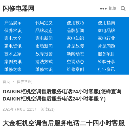
闪修电器网
菜单
产品展示
代码定义
使用技巧
使用指南
保养常识
品牌动态
品牌新闻
家电品牌
家电大全
家电新闻
家电知识
家电行业
家电资讯
市场新闻
常见故障
常见问题
技术之家
故障报警
新闻动态
服务项目
案例资讯
清洗方式
空调动态
经验分享
维修之家
维修常识
维修案例
行业资讯
首页
保养常识
DAIKIN柜机空调售后服务电话24小时客服(怎样查询
DAIKIN柜机空调售后服务电话24小时客服？)
2026年7月8日 11:37
阅读
(21)
大金柜机空调售后服务电话二十四小时客服