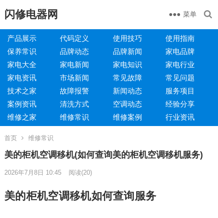
闪修电器网
菜单
产品展示
代码定义
使用技巧
使用指南
保养常识
品牌动态
品牌新闻
家电品牌
家电大全
家电新闻
家电知识
家电行业
家电资讯
市场新闻
常见故障
常见问题
技术之家
故障报警
新闻动态
服务项目
案例资讯
清洗方式
空调动态
经验分享
维修之家
维修常识
维修案例
行业资讯
首页
维修常识
美的柜机空调移机(如何查询美的柜机空调移机服务)
2026年7月8日 10:45
阅读
(20)
美的柜机空调移机如何查询服务