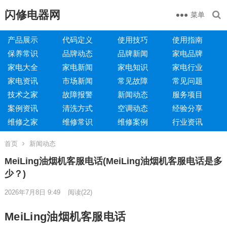
闪修电器网
菜单
产品展示
代码定义
使用技巧
使用指南
保养常识
品牌动态
品牌新闻
家电品牌
家电大全
家电新闻
家电知识
家电行业
家电资讯
市场新闻
常见故障
常见问题
技术之家
故障报警
新闻动态
服务项目
案例资讯
清洗方式
空调动态
经验分享
维修之家
维修常识
维修案例
行业资讯
首页
新闻动态
MeiLing油烟机客服电话(MeiLing油烟机客服电话是多
少？)
2026年7月8日 9:49
阅读
(22)
MeiLing油烟机客服电话