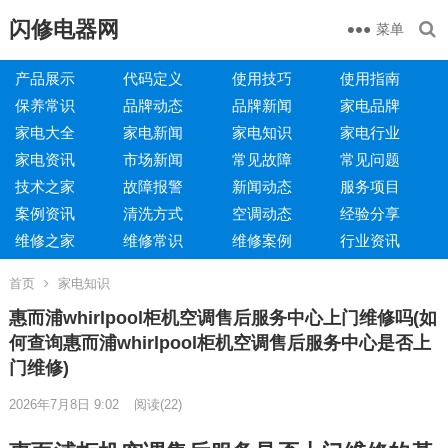
闪修电器网
菜单
产品展示
代码定义
使用技巧
使用指南
保养常识
品牌动态
品牌新闻
家电品牌
家电大全
家电新闻
家电知识
家电行业
家电资讯
市场新闻
常见故障
常见问题
技术之家
故障报警
新闻动态
服务项目
案例资讯
清洗方式
空调动态
经验分享
维修之家
维修常识
维修案例
行业资讯
首页
家电知识
惠而浦whirlpool柜机空调售后服务中心上门维修吗(如
何查询惠而浦whirlpool柜机空调售后服务中心是否上
门维修)
2026年7月8日 9:02
阅读
(22)