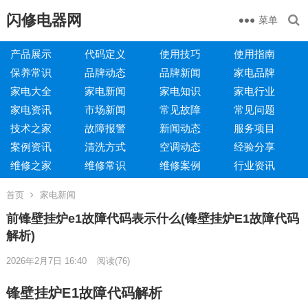
闪修电器网
菜单
产品展示
代码定义
使用技巧
使用指南
保养常识
品牌动态
品牌新闻
家电品牌
家电大全
家电新闻
家电知识
家电行业
家电资讯
市场新闻
常见故障
常见问题
技术之家
故障报警
新闻动态
服务项目
案例资讯
清洗方式
空调动态
经验分享
维修之家
维修常识
维修案例
行业资讯
首页
家电新闻
前锋壁挂炉e1故障代码表示什么(锋壁挂炉E1故障代码
解析)
2026年2月7日 16:40
阅读
(76)
锋壁挂炉E1故障代码解析