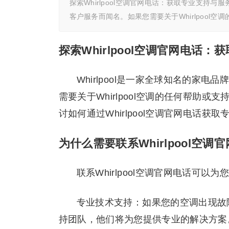
探索Whirlpool空调官网电话：获取专业支持与服
客户服务而闻名。如果您需要关于Whirlpool空调
探索Whirlpool空调官网电话
Whirlpool是一家全球知名的家
需要关于Whirlpool空调的任何帮助
讨如何通过Whirlpool空调官网电话获
为什么需要联系Whirlpool空调
联系Whirlpool空调官网电话可以
专业技术支持：如果您的空调出现故障或
持团队，他们将为您提供专业的解决方案