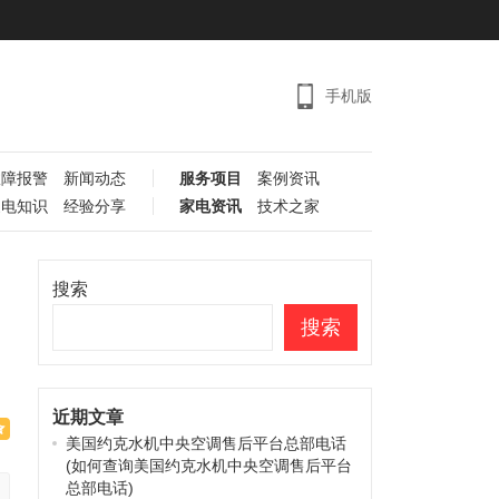
手机版
故障报警
新闻动态
服务项目
案例资讯
家电知识
经验分享
家电资讯
技术之家
搜索
搜索
近期文章
美国约克水机中央空调售后平台总部电话
(如何查询美国约克水机中央空调售后平台
总部电话)