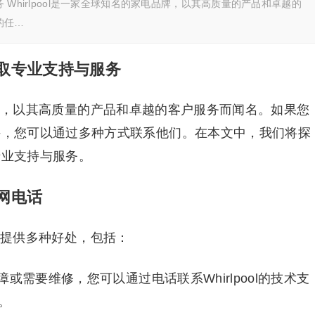
务 Whirlpool是一家全球知名的家电品牌，以其高质量的产品和卓越的
的任…
：获取专业支持与服务
电品牌，以其高质量的产品和卓越的客户服务而闻名。如果您
或支持，您可以通过多种方式联系他们。在本文中，我们将探
取专业支持与服务。
官网电话
为您提供多种好处，包括：
需要维修，您可以通过电话联系Whirlpool的技术支
。