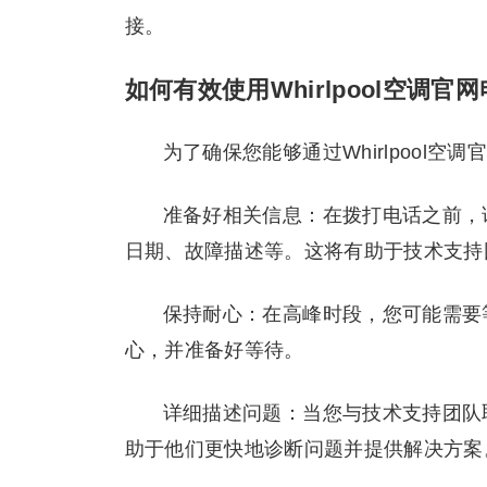
接。
如何有效使用Whirlpool空调官
为了确保您能够通过Whirlpool
准备好相关信息：在拨打电话之前，
日期、故障描述等。这将有助于技术支持
保持耐心：在高峰时段，您可能需要
心，并准备好等待。
详细描述问题：当您与技术支持团队
助于他们更快地诊断问题并提供解决方案