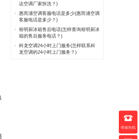
达空调厂家拆洗？)
惠而浦空调客服电话是多少(惠而浦空调
客服电话是多少？)
裕明厨冰箱售后电话(怎样查询裕明厨冰
箱的售后服务电话？)
科龙空调24小时上门服务(怎样联系科
龙空调的24小时上门服务？)
似
获
维修热线
链