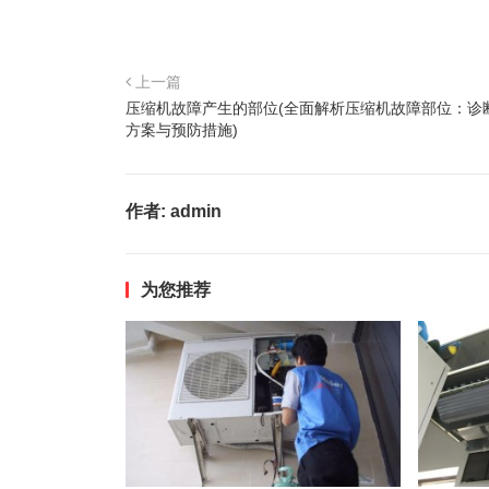
上一篇
压缩机故障产生的部位(全面解析压缩机故障部位：诊
方案与预防措施)
作者:
admin
为您推荐