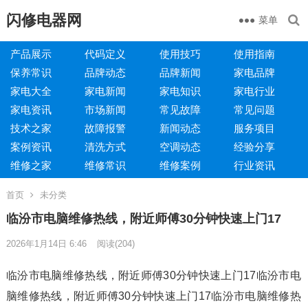
闪修电器网
菜单
产品展示
代码定义
使用技巧
使用指南
保养常识
品牌动态
品牌新闻
家电品牌
家电大全
家电新闻
家电知识
家电行业
家电资讯
市场新闻
常见故障
常见问题
技术之家
故障报警
新闻动态
服务项目
案例资讯
清洗方式
空调动态
经验分享
维修之家
维修常识
维修案例
行业资讯
首页
未分类
临汾市电脑维修热线，附近师傅30分钟快速上门17
2026年1月14日 6:46
阅读
(204)
临汾市电脑维修热线，附近师傅30分钟快速上门17临汾市电
脑维修热线，附近师傅30分钟快速上门17临汾市电脑维修热