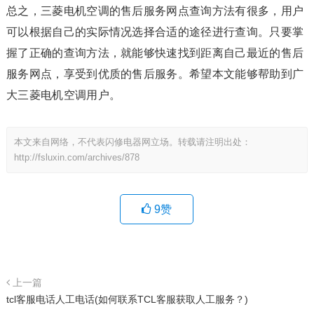
总之，三菱电机空调的售后服务网点查询方法有很多，用户
可以根据自己的实际情况选择合适的途径进行查询。只要掌
握了正确的查询方法，就能够快速找到距离自己最近的售后
服务网点，享受到优质的售后服务。希望本文能够帮助到广
大三菱电机空调用户。
本文来自网络，不代表闪修电器网立场。转载请注明出处：
http://fsluxin.com/archives/878
9
赞
上一篇
tcl客服电话人工电话(如何联系TCL客服获取人工服务？)