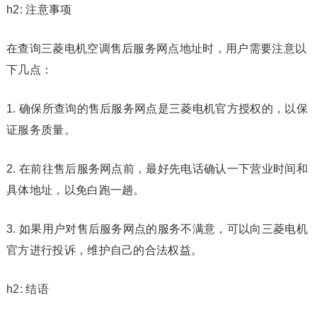
h2: 注意事项
在查询三菱电机空调售后服务网点地址时，用户需要注意以
下几点：
1. 确保所查询的售后服务网点是三菱电机官方授权的，以保
证服务质量。
2. 在前往售后服务网点前，最好先电话确认一下营业时间和
具体地址，以免白跑一趟。
3. 如果用户对售后服务网点的服务不满意，可以向三菱电机
官方进行投诉，维护自己的合法权益。
h2: 结语