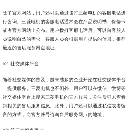
除了官方网站，用户还可以通过拨打三菱电机的客服电话进
行咨询。三菱电机的客服电话通常会在产品说明书、保修卡
或者官方网站上公布。用户拨打客服电话后，可以向客服人
员说明自己的需求，客服人员会根据用户提供的信息，推荐
最近的售后服务网点地址。
h2: 社交媒体平台
随着社交媒体的普及，越来越多的企业开始在社交媒体平台
上提供服务。三菱电机也不例外，用户可以在微信、微博等
社交媒体平台上搜索三菱电机的官方账号，关注后可以查看
到相关的售后服务信息。此外，用户还可以通过私信或者留
言的方式，向官方账号咨询售后服务网点的地址。