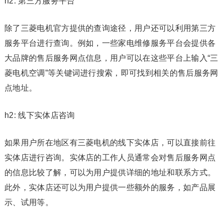
h2: 第三方服务平台
除了三菱电机官方提供的查询途径，用户还可以利用第三方
服务平台进行查询。例如，一些家电维修服务平台会提供各
大品牌的售后服务网点信息，用户可以在这些平台上输入“三
菱电机空调”等关键词进行搜索，即可找到相关的售后服务网
点地址。
h2: 线下实体店咨询
如果用户所在地区有三菱电机的线下实体店，可以直接前往
实体店进行咨询。实体店的工作人员通常会对售后服务网点
的信息比较了解，可以为用户提供详细的地址和联系方式。
此外，实体店还可以为用户提供一些额外的服务，如产品展
示、试用等。