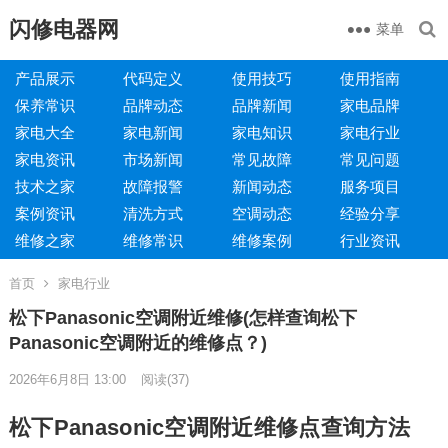
闪修电器网
菜单
产品展示
代码定义
使用技巧
使用指南
保养常识
品牌动态
品牌新闻
家电品牌
家电大全
家电新闻
家电知识
家电行业
家电资讯
市场新闻
常见故障
常见问题
技术之家
故障报警
新闻动态
服务项目
案例资讯
清洗方式
空调动态
经验分享
维修之家
维修常识
维修案例
行业资讯
首页
家电行业
松下Panasonic空调附近维修(怎样查询松下
Panasonic空调附近的维修点？)
2026年6月8日 13:00
阅读
(37)
松下Panasonic空调附近维修点查询方法