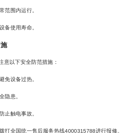
正常范围内运行。
长设备使用寿命。
措施
注意以下安全防范措施：
，避免设备过热。
安全隐患。
，防止触电事故。
拨打全国统一售后服务热线4000315788进行报修。