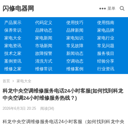
闪修电器网
菜单
产品展示
代码定义
使用技巧
使用指南
保养常识
品牌动态
品牌新闻
家电品牌
家电大全
家电新闻
家电知识
家电行业
家电资讯
市场新闻
常见故障
常见问题
技术之家
故障报警
新闻动态
服务项目
案例资讯
清洗方式
空调动态
经验分享
维修之家
维修常识
维修案例
行业资讯
首页
家电大全
科龙中央空调维修服务电话24小时客服(如何找到科龙
中央空调24小时维修服务热线？)
2026年6月3日 20:25
阅读
(34)
科龙中央空调维修服务电话24小时客服（如何找到科龙中央