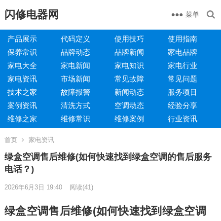
闪修电器网
菜单
产品展示
代码定义
使用技巧
使用指南
保养常识
品牌动态
品牌新闻
家电品牌
家电大全
家电新闻
家电知识
家电行业
家电资讯
市场新闻
常见故障
常见问题
技术之家
故障报警
新闻动态
服务项目
案例资讯
清洗方式
空调动态
经验分享
维修之家
维修常识
维修案例
行业资讯
首页
家电资讯
绿盒空调售后维修(如何快速找到绿盒空调的售后服务
电话？)
2026年6月3日 19:40
阅读
(41)
绿盒空调售后维修(如何快速找到绿盒空调