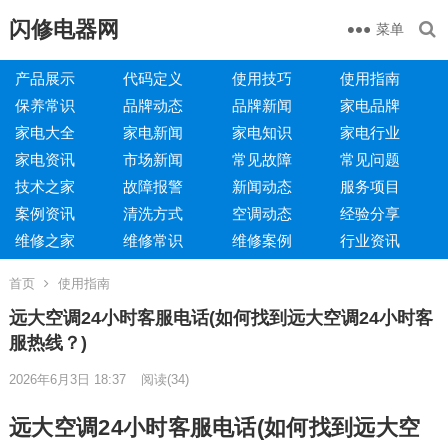
闪修电器网
菜单
产品展示
代码定义
使用技巧
使用指南
保养常识
品牌动态
品牌新闻
家电品牌
家电大全
家电新闻
家电知识
家电行业
家电资讯
市场新闻
常见故障
常见问题
技术之家
故障报警
新闻动态
服务项目
案例资讯
清洗方式
空调动态
经验分享
维修之家
维修常识
维修案例
行业资讯
首页
使用指南
远大空调24小时客服电话(如何找到远大空调24小时客
服热线？)
2026年6月3日 18:37
阅读
(34)
远大空调24小时客服电话(如何找到远大空