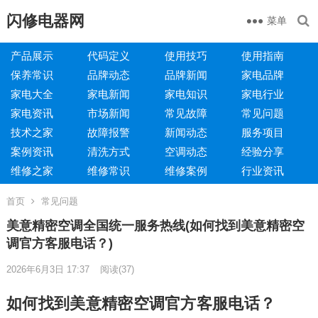
闪修电器网
菜单
产品展示
代码定义
使用技巧
使用指南
保养常识
品牌动态
品牌新闻
家电品牌
家电大全
家电新闻
家电知识
家电行业
家电资讯
市场新闻
常见故障
常见问题
技术之家
故障报警
新闻动态
服务项目
案例资讯
清洗方式
空调动态
经验分享
维修之家
维修常识
维修案例
行业资讯
首页
常见问题
美意精密空调全国统一服务热线(如何找到美意精密空
调官方客服电话？)
2026年6月3日 17:37
阅读
(37)
如何找到美意精密空调官方客服电话？