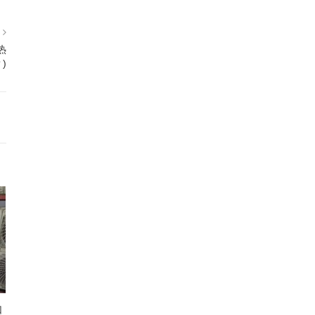
篇
热
)
如