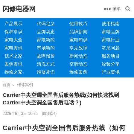
闪修电器网
菜单
产品展示
代码定义
使用技巧
使用指南
保养常识
品牌动态
品牌新闻
家电品牌
家电大全
家电新闻
家电知识
家电行业
家电资讯
市场新闻
常见故障
常见问题
技术之家
故障报警
新闻动态
服务项目
案例资讯
清洗方式
空调动态
经验分享
维修之家
维修常识
维修案例
行业资讯
首页
维修案例
Carrier中央空调全国售后服务热线(如何快速找到
Carrier中央空调全国售后电话？)
2026年6月3日 16:25
阅读
(34)
Carrier中央空调全国售后服务热线（如何