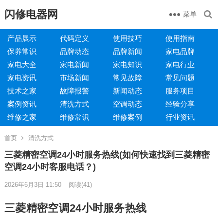
闪修电器网
菜单
产品展示
代码定义
使用技巧
使用指南
保养常识
品牌动态
品牌新闻
家电品牌
家电大全
家电新闻
家电知识
家电行业
家电资讯
市场新闻
常见故障
常见问题
技术之家
故障报警
新闻动态
服务项目
案例资讯
清洗方式
空调动态
经验分享
维修之家
维修常识
维修案例
行业资讯
首页
清洗方式
三菱精密空调24小时服务热线(如何快速找到三菱精密
空调24小时客服电话？)
2026年6月3日 11:50
阅读
(41)
三菱精密空调24小时服务热线