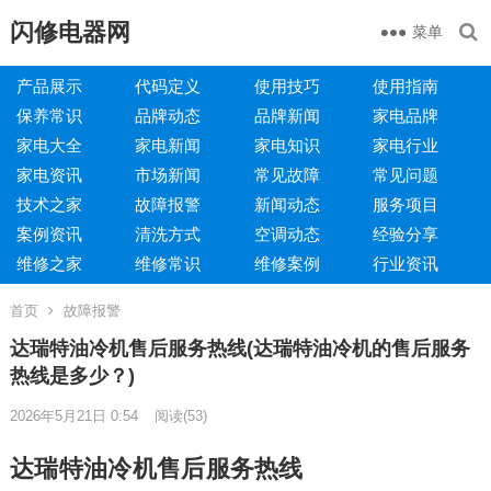
闪修电器网
菜单
产品展示
代码定义
使用技巧
使用指南
保养常识
品牌动态
品牌新闻
家电品牌
家电大全
家电新闻
家电知识
家电行业
家电资讯
市场新闻
常见故障
常见问题
技术之家
故障报警
新闻动态
服务项目
案例资讯
清洗方式
空调动态
经验分享
维修之家
维修常识
维修案例
行业资讯
首页
故障报警
达瑞特油冷机售后服务热线(达瑞特油冷机的售后服务
热线是多少？)
2026年5月21日 0:54
阅读
(53)
达瑞特油冷机售后服务热线