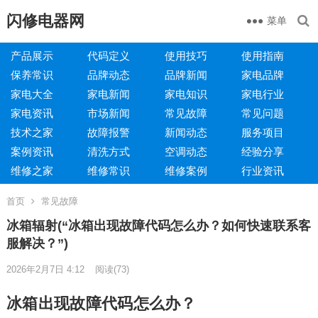
闪修电器网
菜单
产品展示
代码定义
使用技巧
使用指南
保养常识
品牌动态
品牌新闻
家电品牌
家电大全
家电新闻
家电知识
家电行业
家电资讯
市场新闻
常见故障
常见问题
技术之家
故障报警
新闻动态
服务项目
案例资讯
清洗方式
空调动态
经验分享
维修之家
维修常识
维修案例
行业资讯
首页
常见故障
冰箱辐射(“冰箱出现故障代码怎么办？如何快速联系客
服解决？”)
2026年2月7日 4:12
阅读
(73)
冰箱出现故障代码怎么办？